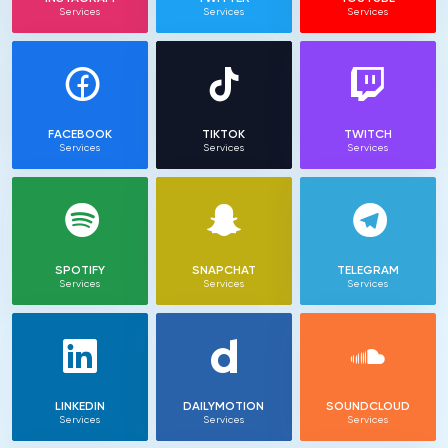
Services
Services
Services
FACEBOOK
TIKTOK
TWITCH
Services
Services
Services
SPOTIFY
SNAPCHAT
TELEGRAM
Services
Services
Services
LINKEDIN
DAILYMOTION
SOUNDCLOUD
Services
Services
Services