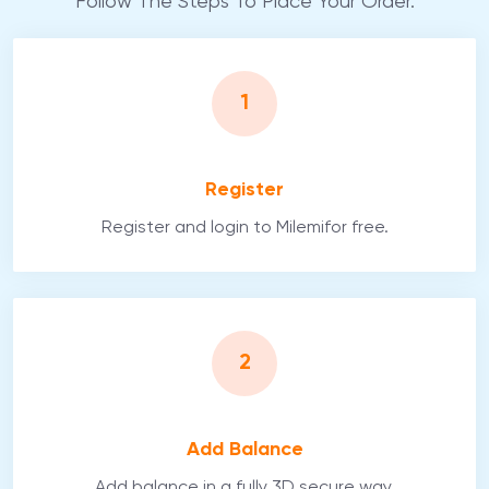
Follow The Steps To Place Your Order.
1
Register
Register and login to Milemifor free.
2
Add Balance
Add balance in a fully 3D secure way.