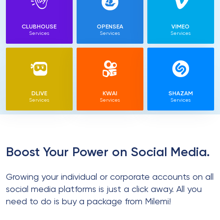
CLUBHOUSE
OPENSEA
VIMEO
Services
Services
Services
DLIVE
KWAI
SHAZAM
Services
Services
Services
Boost Your Power on Social Media.
Growing your individual or corporate accounts on all
social media platforms is just a click away. All you
need to do is buy a package from Milemi!